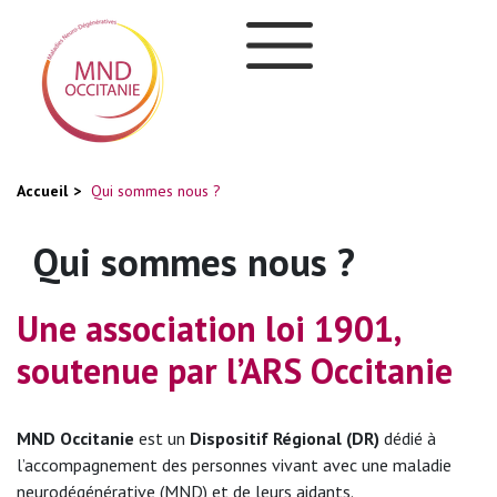
Aller
Panneau de gestion des cookies
au
contenu
principal
You
Accueil
Qui sommes nous ?
are
Qui sommes nous ?
here
Une association loi 1901,
soutenue par l’ARS Occitanie
MND Occitanie
est un
Dispositif Régional (DR)
dédié à
l’accompagnement des personnes vivant avec une maladie
neurodégénérative (MND) et de leurs aidants.