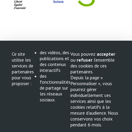
des vidéos, des
Ce site
Vous pouvez
accepter
publications et
utilise les
ou
refuser
l’ensemble
des contenus
services de
des cookies de ces
interactifs
partenaires
partenaires.
des
pour vous
Depuis la page «
fonctionnalités
proposer :
Personnaliser », vous
de partage sur
pourrez gérer
MND Occitanie
les réseaux
individuellement ces
10 chemin du raisin
sociaux.
services ainsi que les
31050 TOULOUSE cedex 9
cookies relatifs à la
mesure d’audience. Nous
06 16 83 95 17
conservons vos choix
contact@mnd-occitanie.fr
pendant 6 mois.