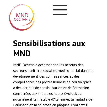
Aller
Panneau de gestion des cookies
au
contenu
principal
s aux
Améliorez la
coordination des
soins grâce à nos
teurs des
cartes mentales
o-social dans le
 et des
 terrain grâce
Pour faciliter votre pratique et rendre plus lisib
 de formation
toutes les ressources existantes en région
lutives,
Occitanie, consultez nos cartes mentales sur le
, la maladie de
parcours de la maladie de Parkinson et de la
s. Contactez