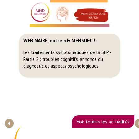
WEBINAIRE, notre rdv MENSUEL !
A
v
Les traitements symptomatiques de la SEP -
Partie 2 : troubles cognitifs, annonce du
Ch
diagnostic et aspects psychologiques
Voir toutes les actualités