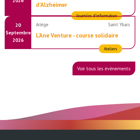
2026
d'Alzheimer
Journées d'information
Ariège
Saint Ybars
20
Septembre
L'Ane Venture - course solidaire
2026
Ateliers
Voir tous les évènements
MND Occitanie
10 chemin du raisin