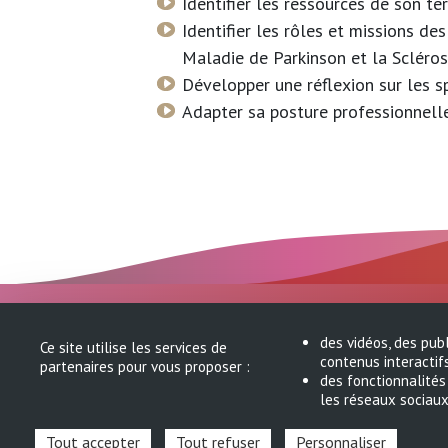
Identifier les ressources de son te
Identifier les rôles et missions d
Maladie de Parkinson et la Scléro
Développer une réflexion sur les s
Adapter sa posture professionnell
MND Occitanie
des vidéos, des pub
10 chemin du ra
Ce site utilise les services de
contenus interactif
partenaires pour vous proposer :
31050 TOULOUS
des fonctionnalités
les réseaux sociaux
06 16 83 95 17
contact@mnd-occ
Tout accepter
Tout refuser
Personnaliser