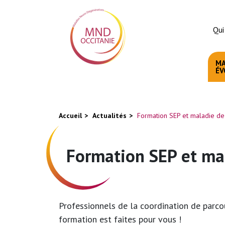
Aller
Panneau de gestion des cookies
au
Qui
contenu
principal
MA
ÉV
You
Accueil
Actualités
Formation SEP et maladie de
are
here
Formation SEP et ma
Professionnels de la coordination de parc
formation est faites pour vous !