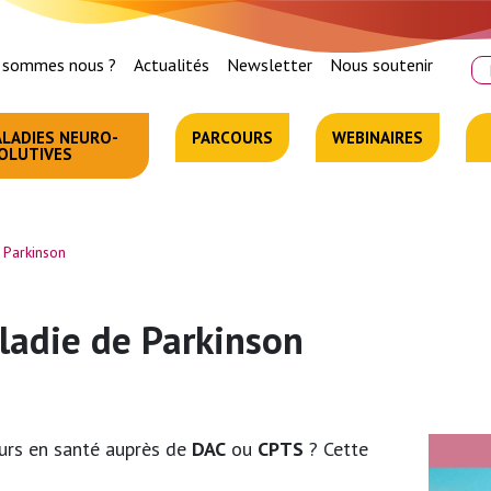
 sommes nous ?
Actualités
Newsletter
Nous soutenir
Re
LADIES NEURO-
PARCOURS
WEBINAIRES
OLUTIVES
 Parkinson
ladie de Parkinson
L
J
ours en santé auprès de
DAC
ou
CPTS
? Cette