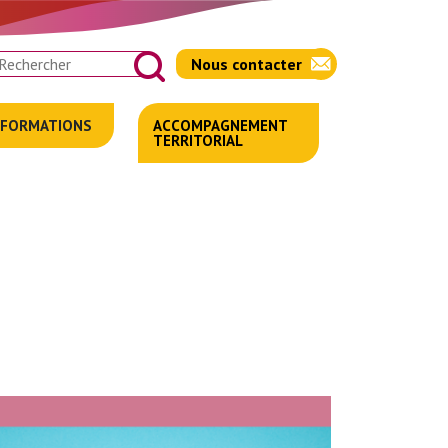
chercher
Nous contacter
FORMATIONS
ACCOMPAGNEMENT
TERRITORIAL
SENSIBILISATIONS
DES
PROFESSIONNELS
ACTIONS
EDUCATIVES
AIDANTS
'INFO
DU
EUDI