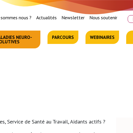
 sommes nous ?
Actualités
Newsletter
Nous soutenir
Re
LADIES NEURO-
PARCOURS
WEBINAIRES
OLUTIVES
L
J
s, Service de Santé au Travail, Aidants actifs ?