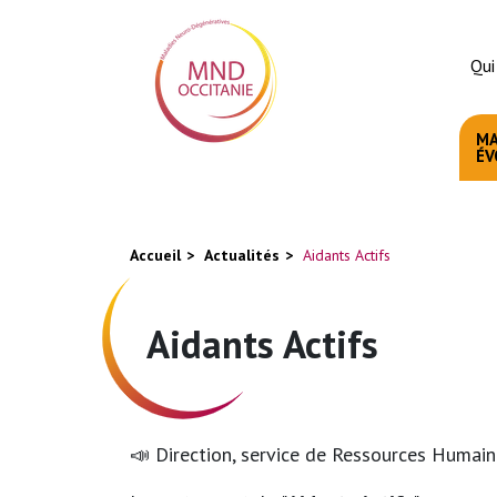
Aller
Panneau de gestion des cookies
au
Qui
contenu
principal
MA
ÉV
You
Accueil
Actualités
Aidants Actifs
are
here
Aidants Actifs
📣 Direction, service de Ressources Humaine