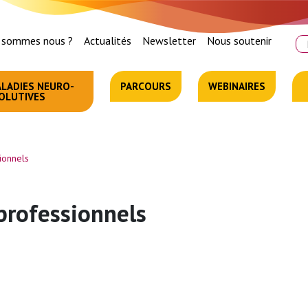
 sommes nous ?
Actualités
Newsletter
Nous soutenir
Re
LADIES NEURO-
PARCOURS
WEBINAIRES
OLUTIVES
ionnels
 professionnels
L
J