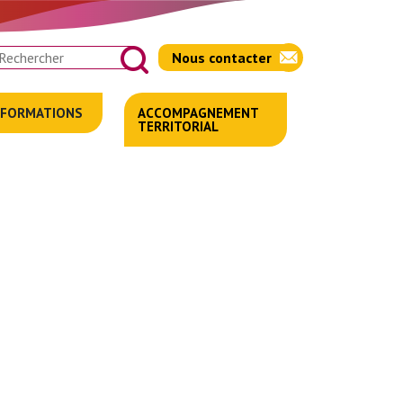
chercher
Nous contacter
FORMATIONS
ACCOMPAGNEMENT
TERRITORIAL
SENSIBILISATIONS
DES
PROFESSIONNELS
ACTIONS
EDUCATIVES
AIDANTS
'INFO
DU
EUDI