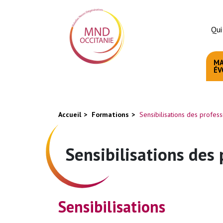
Aller
Panneau de gestion des cookies
au
Qui
contenu
principal
MA
ÉV
You
Accueil
Formations
Sensibilisations des profess
are
here
Sensibilisations des
Sensibilisations